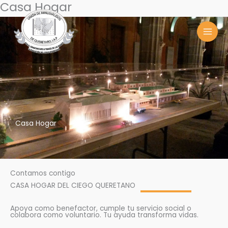
Casa Hogar
Ir
MAI
al
MEN
contenido
Casa Hogar
Contamos contigo
CASA HOGAR DEL CIEGO QUERETANO
Apoya como benefactor, cumple tu servicio social o
colabora como voluntario. Tu ayuda transforma vidas.